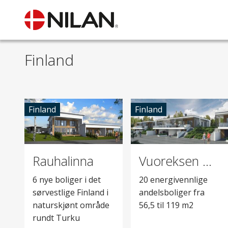
Finland
Finland
Finland
Rauhalinna
Vuoreksen Mäyränpesä
6 nye boliger i det
20 energivennlige
sørvestlige Finland i
andelsboliger fra
naturskjønt område
56,5 til 119 m2
rundt Turku