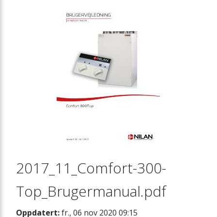
Monteringsbeslag
Forhøyningssokkel
Vannlås
Varmekabel
Vibrasjonsdempere
Sikkerhetsgrupper
2017_11_Comfort-300-
Heatpipe
Top_Brugermanual.pdf
Oppdatert:
fr., 06 nov 2020 09:15