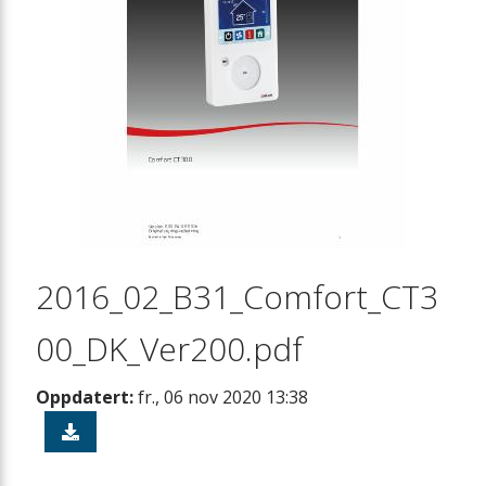
Ettervarmebatteri
Kjøkkenhette og EM-box
Filtre
EL-forvarmebatteri
Tilluftsmodul
2016_02_B31_Comfort_CT3
Luftfordeling
00_DK_Ver200.pdf
Stengespjeld
Oppdatert:
fr., 06 nov 2020 13:38
Løftevogn