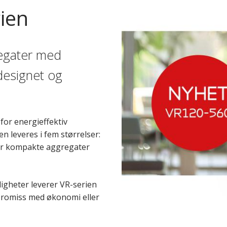
ien
regater med
 designet og
for energieffektiv
n leveres i fem størrelser:
ker kompakte aggregater
ligheter leverer VR-serien
mpromiss med økonomi eller