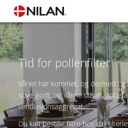
Tid for pollenfilter
Våren har kommet, og dermed også
sove godt, og våkne uthvilt, anbefale
ventilasjonsaggregat.
Du kan bestille filtre hos din filter