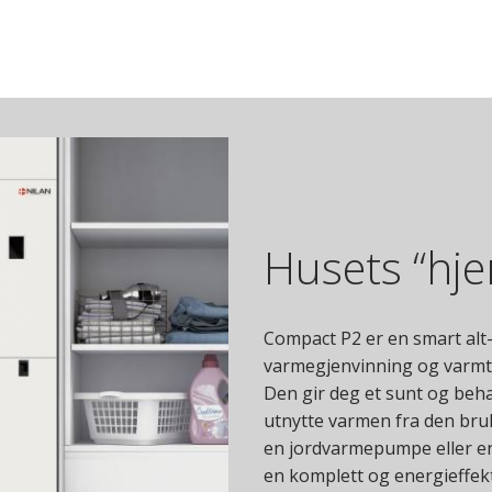
Husets “hje
Compact P2 er en smart alt-
varmegjenvinning og varmt v
Den gir deg et sunt og behag
utnytte varmen fra den bruk
en jordvarmepumpe eller en
en komplett og energieffekt