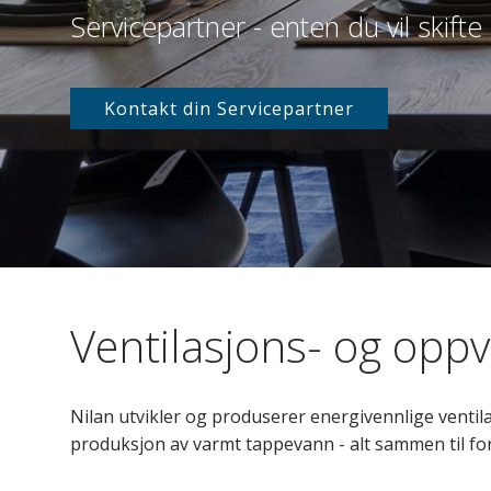
Servicepartner - enten du vil skifte d
Kontakt din Servicepartner
Ventilasjons- og opp
Nilan utvikler og produserer energivennlige vent
produksjon av varmt tappevann - alt sammen til for