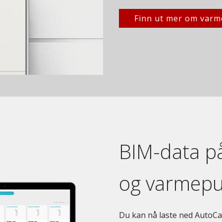
Finn ut mer om var
BIM-data på
og varmep
Du kan nå laste ned AutoCa