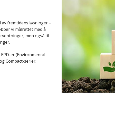
 av fremtidens løsninger –
obber vi målrettet med å
orventninger, men også til
inger.
t EPD-er (Environmental
og Compact-serier.