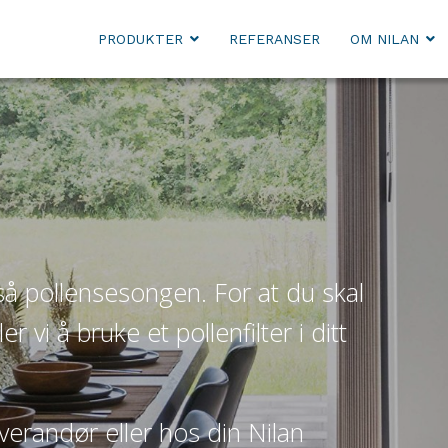
PRODUKTER
REFERANSER
OM NILAN
 pollensesongen. For at du skal
r vi å bruke et pollenfilter i ditt
leverandør eller hos din Nilan