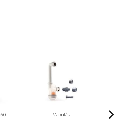
160
Vannlås