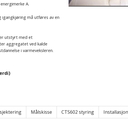
 energimerke A.
og igangkjøring må utføres av en
er utstyrt med et
ter aggregatet ved kalde
stdannelse i varmeveksleren.
erdi)
sjektering
Målskisse
CTS602 styring
Installasjo