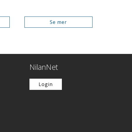
Se mer
NilanNet
Login