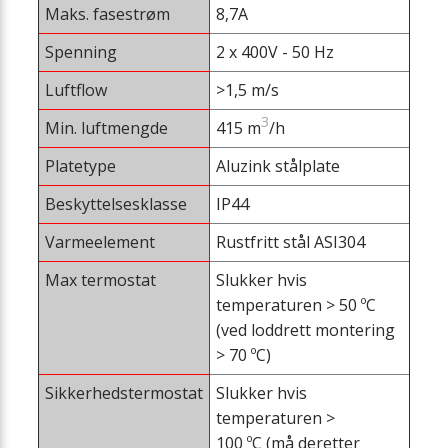
Maks. fasestrøm
8,7A
Spenning
2 x 400V - 50 Hz
Luftflow
>1,5 m/s
3
Min. luftmengde
415 m
/h
Platetype
Aluzink stålplate
Beskyttelsesklasse
IP44
Varmeelement
Rustfritt stål ASI304
Max termostat
Slukker hvis
temperaturen > 50 ºC
(ved loddrett montering
> 70 ºC)
Sikkerhedstermostat
Slukker hvis
temperaturen >
100 ºC (må deretter