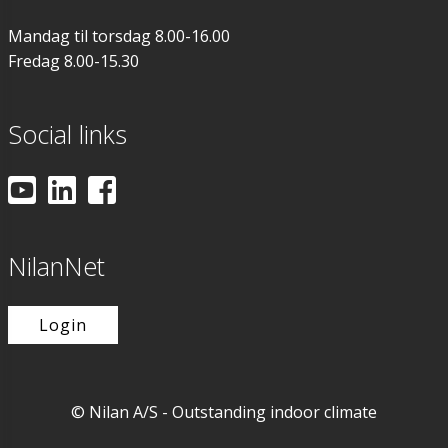
Monteringsbesl
Mandag til torsdag 8.00-16.00
Fredag 8.00-15.30
Forhøyningssokk
Vannlås
Social links
Varmekabel
Vibrasjonsdemp
NilanNet
Sikkerhetsgrupp
Login
Heatpipe
© Nilan A/S - Outstanding indoor climate