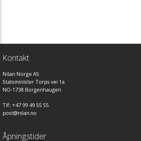
Løsninger
Personvern og cookies erklæring
Ettervarmebatte
Salgs- og leveringsbetingelser
Kjøkkenhette o
Etiske retningslinjer
Filtre
Kontakt
EL-forvarmebatt
Nilan Norge AS
Tilluftsmodul
Statsminister Torps vei 1a
NO-1738 Borgenhaugen
Luftfordeling
Tlf.: +47 99 49 55 55
Stengespjeld
post@nilan.no
Løftevogn
Åpningstider