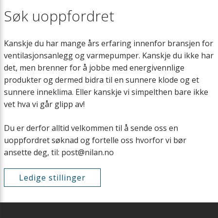
Ettervarmebatteri
Søk uoppfordret
Kjøkkenhette og EM-box
Kanskje du har mange års erfaring innenfor bransjen for
ventilasjonsanlegg og varmepumper. Kanskje du ikke har
Filtre
det, men brenner for å jobbe med energivennlige
produkter og dermed bidra til en sunnere klode og et
EL-forvarmebatteri
sunnere inneklima. Eller kanskje vi simpelthen bare ikke
vet hva vi går glipp av!
Tilluftsmodul
Du er derfor alltid velkommen til å sende oss en
uoppfordret søknad og fortelle oss hvorfor vi bør
Luftfordeling
ansette deg, til:
post@nilan.no
Stengespjeld
Ledige stillinger
Løftevogn