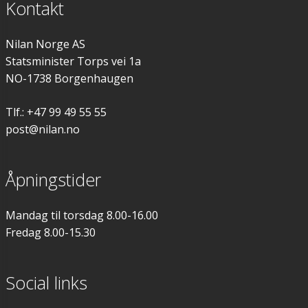
Kontakt
Monteringsbeslag
Nilan Norge AS
Forhøyningssokkel
Statsminister Torps vei 1a
NO-1738 Borgenhaugen
Vannlås
Tlf.: +47 99 49 55 55
Varmekabel
post@nilan.no
Vibrasjonsdempere
Åpningstider
Sikkerhetsgrupper
Mandag til torsdag 8.00-16.00
Fredag 8.00-15.30
Heatpipe
Social links